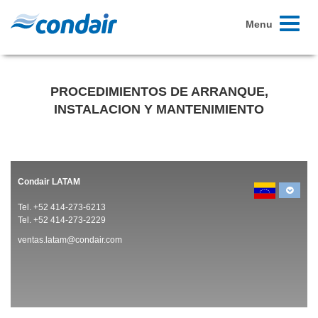
Toggle
Menu
navigati
PROCEDIMIENTOS DE ARRANQUE,
INSTALACION Y MANTENIMIENTO
Condair LATAM
Tel. +52 414-273-6213
Tel. +52 414-273-2229
ventas.latam@condair.com