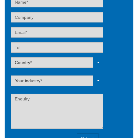
Company
Email
Tel
Label
Country*
Label
Your industry*
Label