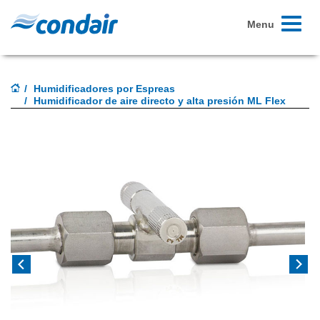
Toggle
Menu
navigati
Humidificadores por Espreas
Humidificador de aire directo y alta presión ML Flex
Previous
Next