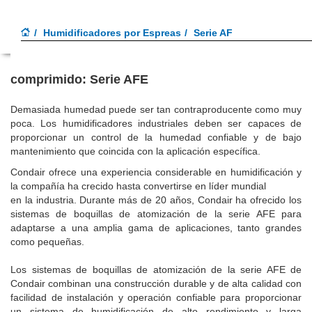
Toggl
Menu
Humidificadores por Espreas
Serie AF
naviga
Sistema de humidificación directa agua y aire
comprimido: Serie AFE
Demasiada humedad puede ser tan contraproducente como muy
poca. Los humidificadores industriales deben ser capaces de
proporcionar un control de la humedad confiable y de bajo
mantenimiento que coincida con la aplicación específica.
Condair ofrece una experiencia considerable en humidificación y
la compañía ha crecido hasta convertirse en líder mundial
en la industria. Durante más de 20 años, Condair ha ofrecido los
sistemas de boquillas de atomización de la serie AFE para
adaptarse a una amplia gama de aplicaciones, tanto grandes
como pequeñas.
Los sistemas de boquillas de atomización de la serie AFE de
Condair combinan una construcción durable y de alta calidad con
facilidad de instalación y operación confiable para proporcionar
un sistema de humidificación de alto rendimiento y larga