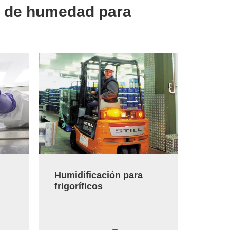
l de humedad para
Humidificación para
Humid
frigoríficos
indust