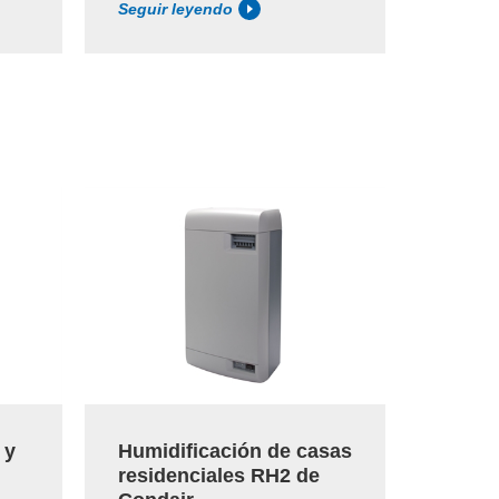
Seguir leyendo
Seguir 
Label
 y
Humidificación de casas
Humid
residenciales RH2 de
Conda