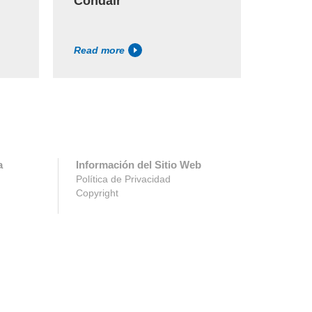
Condair
de ven
Read more
Read m
a
Información del Sitio Web
Política de Privacidad
Copyright