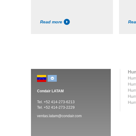
Read more
Rea
Hum
Humi
Humi
Humi
Condair LATAM
Humi
Tel. +52 414-273-6213
Humi
Tel. +52 414-273-2229
ventas.latam@condair.com