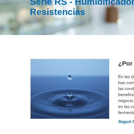
Serie RS - Humidificado
Resistencias
¿Por
En las ú
han com
las con
benefici
negocio,
en las 
ferment
Seguir 