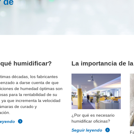
r de
 qué humidificar?
La importancia de l
ltimas décadas, los fabricantes
enzado a darse cuenta de que
diciones de humedad óptimas son
osas para la rentabilidad de su
 ya que incrementa la velocidad
cámaras de curado y
ación.
¿
Por qué es necesario
humidificar oficinas?
leyendo
Seguir leyendo
Fa