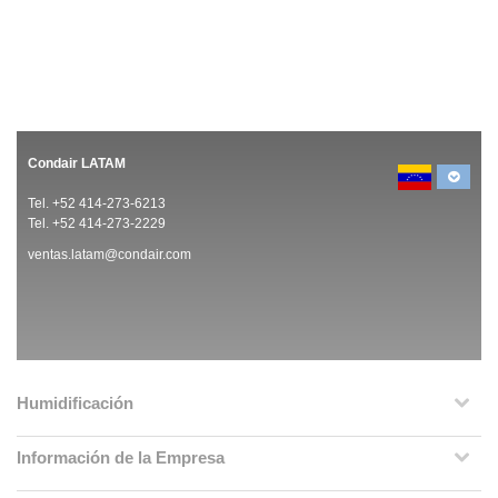
Condair LATAM
Tel. +52 414-273-6213
Tel. +52 414-273-2229
ventas.latam@condair.com
Humidificación
Información de la Empresa