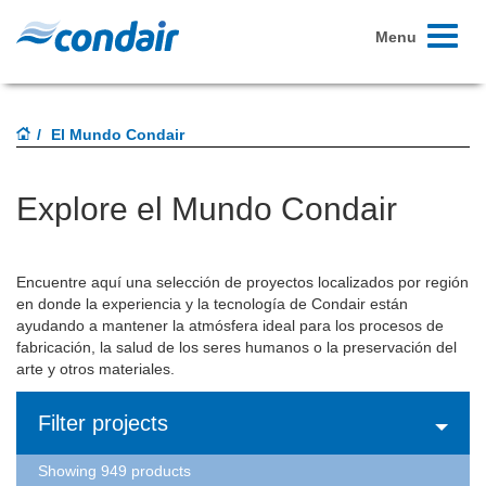
Toggle
Menu
navigati
El Mundo Condair
Explore el Mundo Condair
Encuentre aquí una selección de proyectos localizados por región
en donde la experiencia y la tecnología de Condair están
ayudando a mantener la atmósfera ideal para los procesos de
fabricación, la salud de los seres humanos o la preservación del
arte y otros materiales.
Filter projects
Showing 949 products
13
13
41
41
17
17