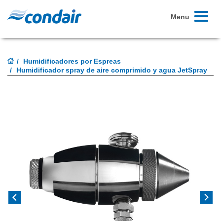
Toggle
Menu
navigati
Humidificadores por Espreas
Humidificador spray de aire comprimido y agua JetSpray
Previous
Next