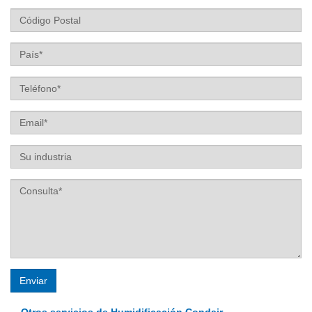
Estado
Código
Postal
País
Teléfono
Email
Su
industria
Los campos marcados con * son obligatorios
Enviar