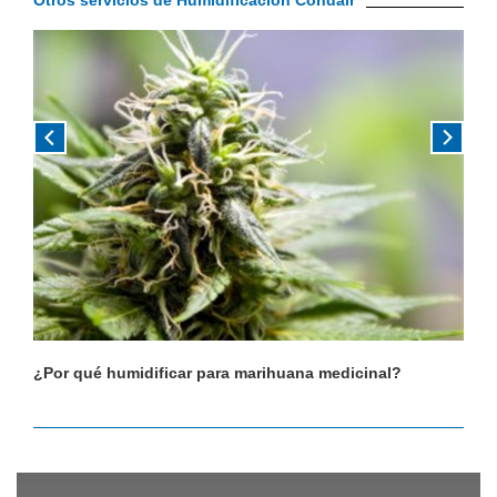
Otros servicios de Humidificación Condair
¿Por qué humidificar para marihuana medicinal?
¿