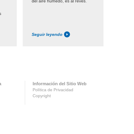
del aire húmedo, es al revés.
adecua
s
Seguir leyendo
Seguir 
a
Información del Sitio Web
Política de Privacidad
Copyright