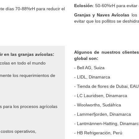
Eclosión
: 50-60%rH para evitar 
ete días 7
0-88%rH para reducir el
Granjas y Naves Avícolas
los 
evitar que los pollitos se deshid
Algunos de nuestros clientes
r en las granjas avícolas:
global son:
ícolas en todo el mundo
- Bell AG, Suiza
mente los requerimientos de
- LIDL, Dinamarca
- Tienda de flores de Dubai, EAU
- LC Lauridsen, Dinamarca
- Woolworths, Sudáfrica
 para los procesos agrícolas
- Lammerfjorden, Dinamarca
- Lantmännen-Hatting, Dinamar
 costos operativos,
- HB Refrigeración, Perú