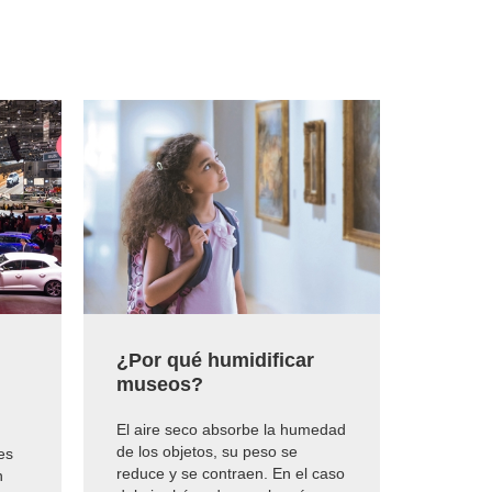
¿Por qué humidificar
¿Por 
museos?
inver
El aire seco absorbe la humedad
Los niv
de los objetos, su peso se
constan
es
reduce y se contraen. En el caso
plantas
n