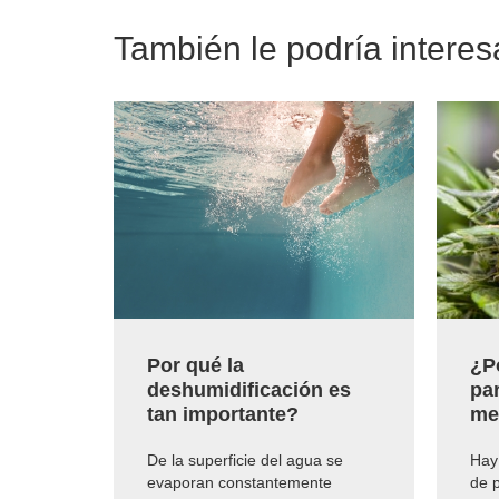
También le podría interes
Por qué la
¿P
deshumidificación es
pa
tan importante?
me
De la superficie del agua se
Hay 
evaporan constantemente
de 