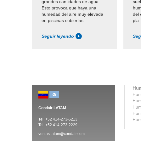
grandes cantidades de agua.
suel
Esto provoca que haya una
hum
humedad del aire muy elevada
del 
en piscinas cubiertas. ...
pla..
Seguir leyendo
Seg
Hum
Humi
Humi
Humi
Condair LATAM
Humi
Tel. +52 414-273-6213
Humi
Tel. +52 414-273-2229
ventas.latam@condair.com