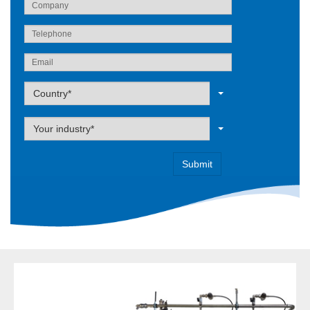
Label
Country*
Label
Your industry*