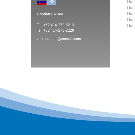
Humi
Humi
Humi
Condair LATAM
Humi
Tel. +52 414-273-6213
Humi
Tel. +52 414-273-2229
ventas.latam@condair.com