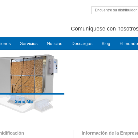
Encuentre su distribuidor 
Comuníquese con nosotros
ciones
Servicios
Noticias
Descargas
Blog
El mundo
Serie ME
idificación
Información de la Empres