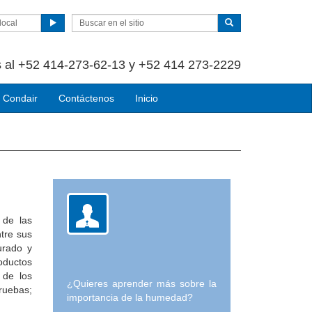
local
 al +52 414-273-62-13 y +52 414 273-2229
 Condair
Contáctenos
Inicio
 de las
tre sus
urado y
oductos
 de los
¿Quieres aprender más sobre la
ruebas;
importancia de la humedad?