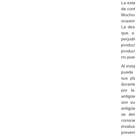
La est
de con
Mucho
ocasio
La des
que, a
perjud
product
produc
no pued
Al inst
puede 
sus pl
durante
por l
antigü
son su
antigü
se det
consci
inval
preven