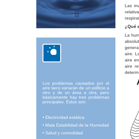
Las in
relativ
respira
¿Qué 
La hum
absolu
genera
aire. 
aire e
aire r
determ
Los problemas causados por el
aire seco variarán de un edificio a
otro y de un área a otra, pero
básicamente hay tres problemas
principales. Estos son:
• Electricidad estática
• Mala Estabilidad de la Humedad
• Salud y comodidad