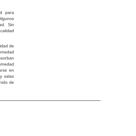
ad para
Algunos
ad. Sin
calidad
idad de
humedad
bsorban
humedad
arse en
y salas
nido de