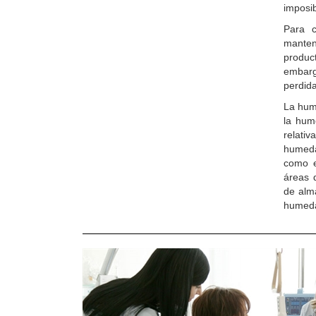
imposib
Para c
manten
produc
embarg
perdida
La hum
la hum
relati
humeda
como e
áreas 
de alm
humeda