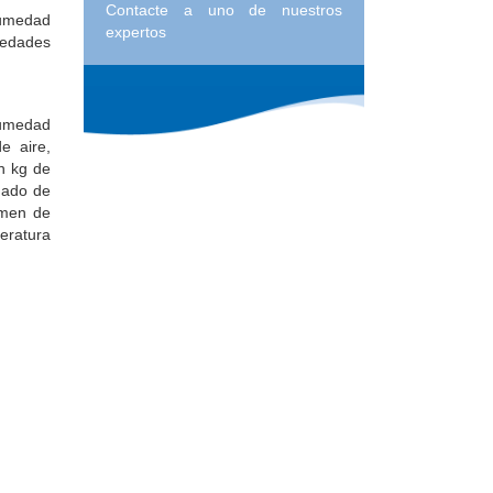
Contacte a uno de nuestros
umedad
expertos
rmedades
humedad
e aire,
n kg de
dado de
umen de
eratura