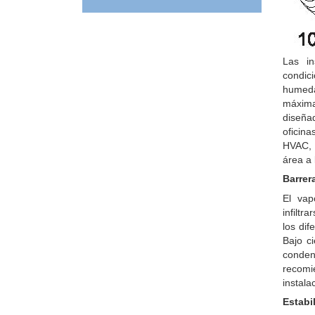
Las in
condic
humeda
máxima
diseña
oficina
HVAC, 
área a
Barrer
El vap
infiltr
los dif
Bajo c
conden
recomi
instala
Estabi