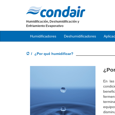
Humidificación, Deshumidificación y
Enfriamiento Evaporativo
Humidificadores
Deshumidificadores
Aplica
¿Por qué humidificar?
¿Por
En las
condic
benefi
fermen
termin
equipo
disminu