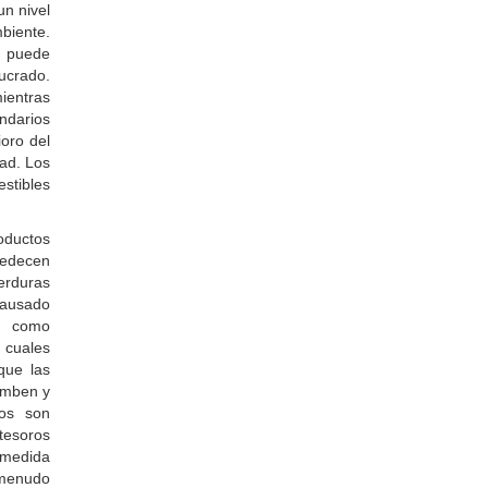
n nivel
biente.
 puede
ucrado.
ientras
ndarios
oro del
dad. Los
stibles
roductos
medecen
erduras
 causado
s como
 cuales
que las
omben y
eos son
tesoros
medida
 menudo