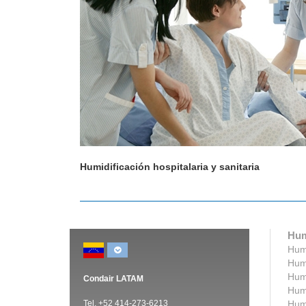
Humidificación hospitalaria y sanitaria
Hum
Humi
Humi
Humi
Condair LATAM
Humi
Tel. +52 414-273-6213
Humi