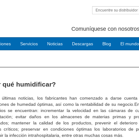
Encuentre su distribuidor 
Comuníquese con nosotros
ciones
Servicios
Noticias
Descargas
Blog
El mundo
 qué humidificar?
 últimas noticias, los fabricantes han comenzado a darse cuenta
iones de humedad óptimas, así como la rentabilidad de su negocio.En
cios se encuentran: incrementar la velocidad en las cámaras de c
tación;
evitar daños en los almacenes de materias primas y pr
ados;
mantener la calidad de los productos, prevenir el deterioro
s críticos;
preservar en condiciones óptimas los laboratorios de p
ir la infección intrahospitalaria, entre otras muchas cosas más.