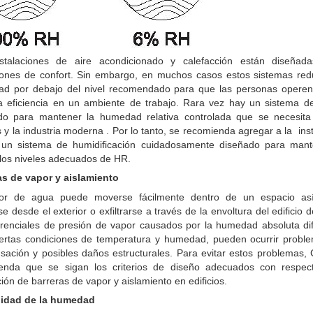
stalaciones de aire acondicionado y calefacción están diseñad
iones de confort. Sin embargo, en muchos casos estos sistemas red
d por debajo del nivel recomendado para que las personas operen
 eficiencia en un ambiente de trabajo. Rara vez hay un sistema 
do para mantener la humedad relativa controlada que se necesita
s y la industria moderna . Por lo tanto, se recomienda agregar a la ins
un sistema de humidificación cuidadosamente diseñado para mant
 los niveles adecuados de HR.
as de vapor y aislamiento
or de agua puede moverse fácilmente dentro de un espacio a
arse desde el exterior o exfiltrarse a través de la envoltura del edificio 
erenciales de presión de vapor causados ​​por la humedad absoluta di
iertas condiciones de temperatura y humedad, pueden ocurrir probl
sación y posibles daños estructurales. Para evitar estos problemas, 
enda que se sigan los criterios de diseño adecuados con respec
ción de barreras de vapor y aislamiento en edificios.
lidad de la humedad