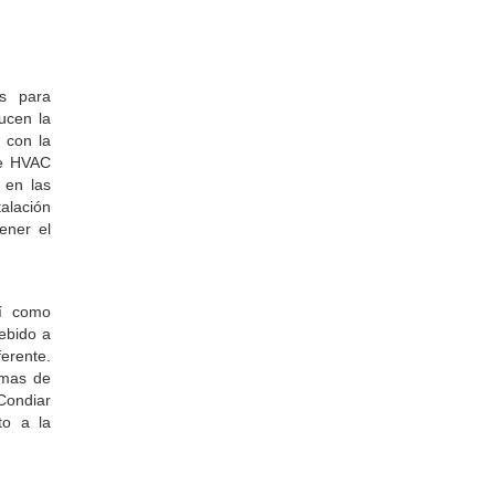
as para
ucen la
 con la
de HVAC
 en las
talación
ener el
sí como
debido a
ferente.
emas de
Condiar
to a la