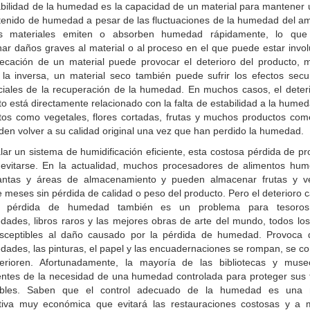
abilidad de la humedad es la capacidad de un material para mantener u
tenido de humedad a pesar de las fluctuaciones de la humedad del am
s materiales emiten o absorben humedad rápidamente, lo que
nar daños graves al material o al proceso en el que puede estar invol
ecación de un material puede provocar el deterioro del producto, m
 la inversa, un material seco también puede sufrir los efectos secu
iciales de la recuperación de la humedad. En muchos casos, el deteri
o está directamente relacionado con la falta de estabilidad a la hume
tos como vegetales, flores cortadas, frutas y muchos productos come
en volver a su calidad original una vez que han perdido la humedad.
alar un sistema de humidificación eficiente, esta costosa pérdida de p
evitarse. En la actualidad, muchos procesadores de alimentos hu
antas y áreas de almacenamiento y pueden almacenar frutas y v
 meses sin pérdida de calidad o peso del producto. Pero el deterioro
a pérdida de humedad también es un problema para tesoro
edades, libros raros y las mejores obras de arte del mundo, todos los
sceptibles al daño causado por la pérdida de humedad. Provoca 
edades, las pinturas, el papel y las encuadernaciones se rompan, se c
erioren. Afortunadamente, la mayoría de las bibliotecas y mus
entes de la necesidad de una humedad controlada para proteger sus 
uables. Saben que el control adecuado de la humedad es una 
tiva muy económica que evitará las restauraciones costosas y a