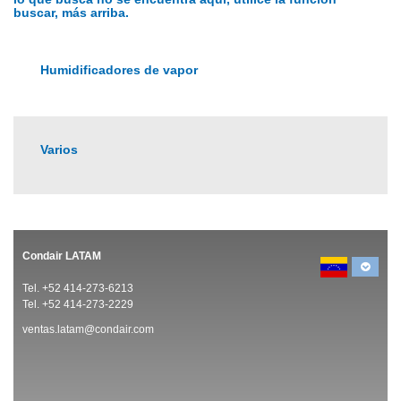
buscar, más arriba.
Humidificadores de vapor
Varios
Condair LATAM
Tel. +52 414-273-6213
Tel. +52 414-273-2229
ventas.latam@condair.com